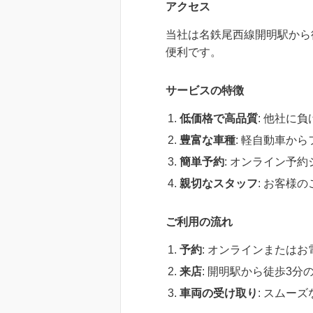
アクセス
当社は名鉄尾西線開明駅から
便利です。
サービスの特徴
低価格で高品質
: 他社に
豊富な車種
: 軽自動車か
簡単予約
: オンライン予
親切なスタッフ
: お客様
ご利用の流れ
予約
: オンラインまたは
来店
: 開明駅から徒歩3
車両の受け取り
: スムー